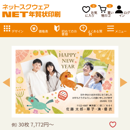
0
0
お気
買い
ログ
に入り
物カゴ
イン
デザイン
価格表
初めてのお
よくある質
メニュー
客様
問
30枚 7,772円～
例）