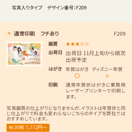
写真入りタイプ デザイン番号：F209
通常印刷 フチあり
F209
画質
★★★☆☆
出荷日
出荷日 11月上旬から順次
出荷予定
はがき
年賀はがき
ディズニー年賀
〇
×
印刷
通常年賀状はがきに業務用
レーザープリンターで印刷し
ます。
写真画質の仕上がりになりませんが、イラストは年賀状と同
じ仕上がりで料金も変わらないこちらのタイプを弊社では
おすすめしています。
30枚 7,772円～
例）