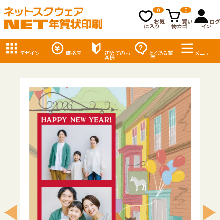
0
0
お気
買い
ログ
に入り
物カゴ
イン
デザイン
価格表
初めてのお
よくある質
メニュー
客様
問