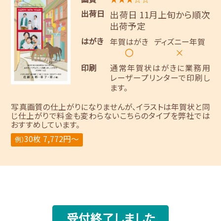
出荷日
出荷日 11月上旬から順次
出荷予定
はがき
年賀はがき
ディズニー年賀
〇
×
印刷
通常年賀状はがきに業務用
レーザープリンターで印刷し
ます。
写真画質の仕上がりになりませんが、イラストは年賀状と同
じ仕上がりで料金も変わらないこちらのタイプを弊社では
おすすめしています。
30枚 7,772円～
例）
受付終了しました