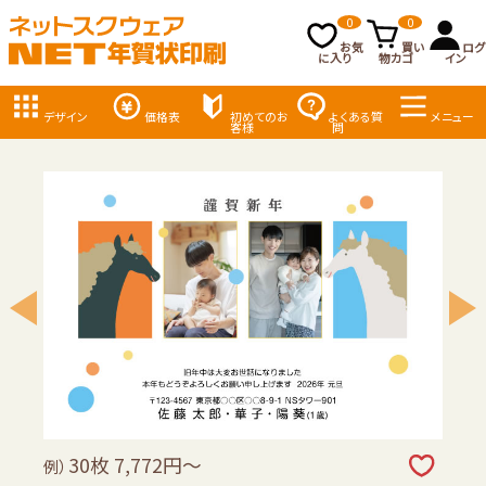
0
0
お気
買い
ログ
に入り
物カゴ
イン
デザイン
価格表
初めてのお
よくある質
メニュー
客様
問
30枚 7,772円～
例）