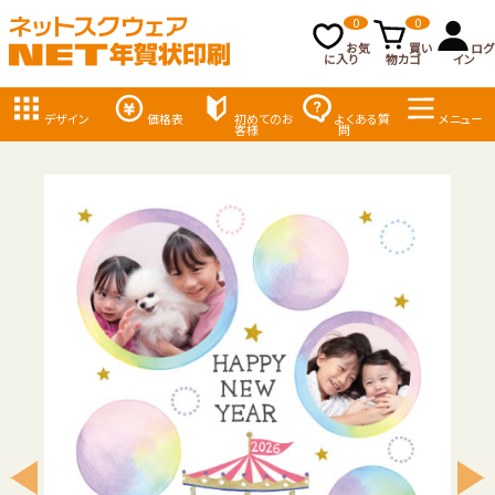
0
0
お気
買い
ログ
に入り
物カゴ
イン
デザイン
価格表
初めてのお
よくある質
メニュー
客様
問