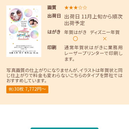
画質
★★★☆☆
出荷日
出荷日 11月上旬から順次
出荷予定
はがき
年賀はがき
ディズニー年賀
〇
×
印刷
通常年賀状はがきに業務用
レーザープリンターで印刷し
ます。
写真画質の仕上がりになりませんが、イラストは年賀状と同
じ仕上がりで料金も変わらないこちらのタイプを弊社では
おすすめしています。
30枚 7,772円～
例）