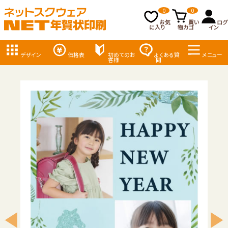
0
0
お気
買い
ログ
に入り
物カゴ
イン
デザイン
価格表
初めてのお
よくある質
メニュー
客様
問