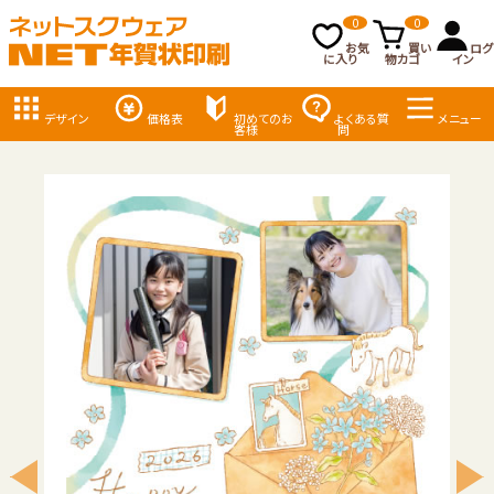
0
0
お気
買い
ログ
に入り
物カゴ
イン
デザイン
価格表
初めてのお
よくある質
メニュー
客様
問