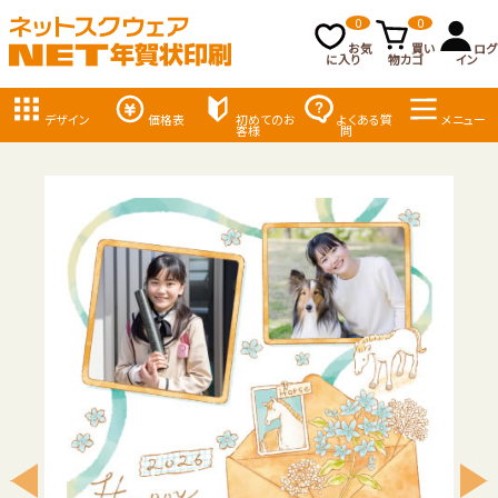
0
0
お気
買い
ログ
に入り
物カゴ
イン
デザイン
価格表
初めてのお
よくある質
メニュー
客様
問