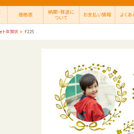
に
納期・発送に
価格表
お支払い情報
よくあ
ついて
ォト年賀状
F225