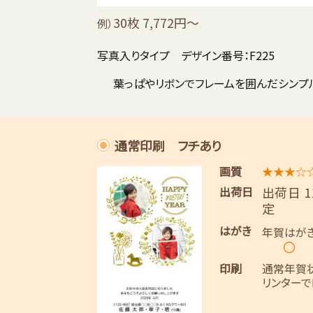
30枚 7,772円～
例）
写真入りタイプ デザイン番号：F225
葉っぱやリボンでフレームを囲んだシンプ
通常印刷 フチあり
画質
★★★☆
出荷日
出荷日 
定
はがき
年賀はが
〇
印刷
通常年賀
リンターで