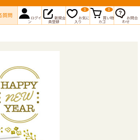
0
0
る質問
ログイ
新規会
お気に
買い物
お問合
ン
員登録
入り
カゴ
わせ