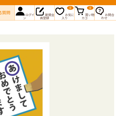
0
0
る質問
ログイ
新規会
お気に
買い物
お問合
ン
員登録
入り
カゴ
わせ