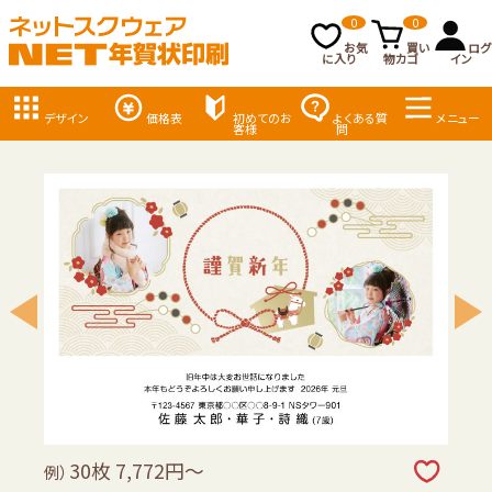
0
0
お気
買い
ログ
に入り
物カゴ
イン
デザイン
価格表
初めてのお
よくある質
メニュー
客様
問
30枚 7,772円～
例）