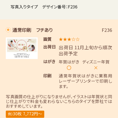
写真入りタイプ デザイン番号：F236
通常印刷 フチあり
F236
画質
★★★☆☆
出荷日
出荷日 11月上旬から順次
出荷予定
はがき
年賀はがき
ディズニー年賀
〇
×
印刷
通常年賀状はがきに業務用
レーザープリンターで印刷し
ます。
写真画質の仕上がりになりませんが、イラストは年賀状と同
じ仕上がりで料金も変わらないこちらのタイプを弊社では
おすすめしています。
30枚 7,772円～
例）