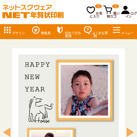
0
0
お気
買い
ログ
に入り
物カゴ
イン
デザイン
価格表
初めてのお
よくある質
メニュー
客様
問