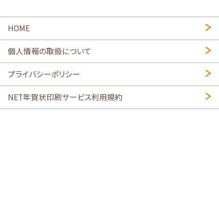
HOME
個人情報の取扱について
プライバシーポリシー
NET年賀状印刷サービス利用規約
特定商取引法に基づく表示
会社概要
2026年午年写真入り年賀状
・
年賀はがき印刷ネットスクウェア
喪中はがき印刷はこちら
寒中見舞い印刷はこちら
Copyright © 2026 SHIMAUMA Print, Inc. All rights reserved.