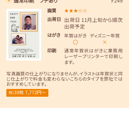
通常印刷 フチあり
F249
画質
★★★☆☆
出荷日
出荷日 11月上旬から順次
出荷予定
はがき
年賀はがき
ディズニー年賀
〇
×
印刷
通常年賀状はがきに業務用
レーザープリンターで印刷し
ます。
写真画質の仕上がりになりませんが、イラストは年賀状と同
じ仕上がりで料金も変わらないこちらのタイプを弊社では
おすすめしています。
30枚 7,772円～
例）