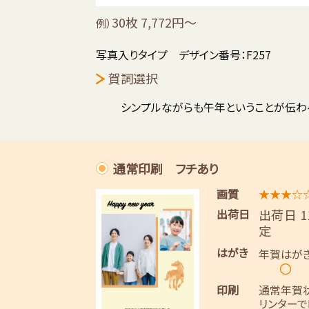
30枚 7,772円～
例）
写真入りタイプ デザイン番号：F257
賀詞選択
シンプルながらも午年ということが伝わ
通常印刷 フチあり
画質
★★★☆
出荷日
出荷日 
定
はがき
年賀はが
〇
印刷
通常年賀
リンターで