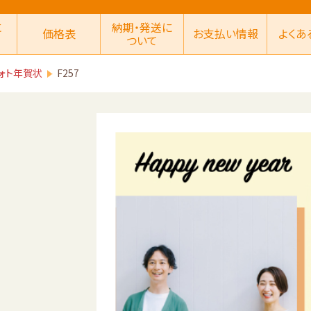
に
納期・発送に
価格表
お支払い情報
よくあ
ついて
ォト年賀状
F257