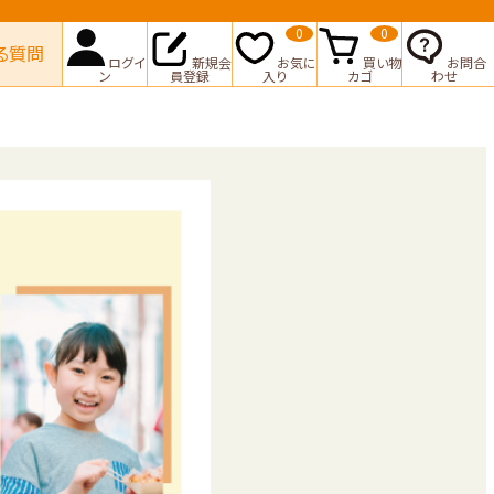
0
0
る質問
ログイ
新規会
お気に
買い物
お問合
ン
員登録
入り
カゴ
わせ