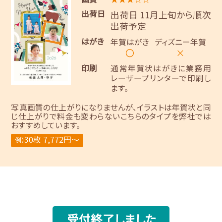
出荷日
出荷日 11月上旬から順次
出荷予定
はがき
年賀はがき
ディズニー年賀
〇
×
印刷
通常年賀状はがきに業務用
レーザープリンターで印刷し
ます。
写真画質の仕上がりになりませんが、イラストは年賀状と同
じ仕上がりで料金も変わらないこちらのタイプを弊社では
おすすめしています。
30枚 7,772円～
例）
受付終了しました