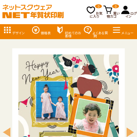
0
0
お気
買い
ログ
に入り
物カゴ
イン
デザイン
価格表
初めてのお
よくある質
メニュー
客様
問