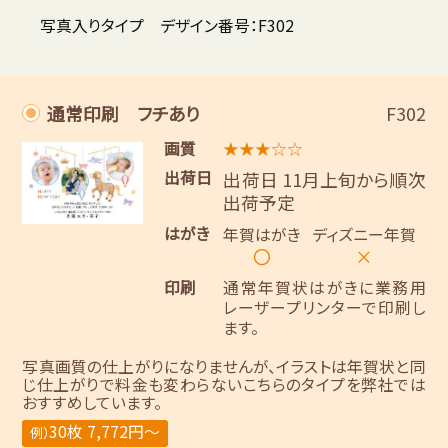
写真入りタイプ デザイン番号：F302
通常印刷 フチあり
F302
画質
★★★☆☆
出荷日
出荷日 11月上旬から順次
出荷予定
はがき
年賀はがき
ディズニー年賀
〇
×
印刷
通常年賀状はがきに業務用
レーザープリンターで印刷し
ます。
写真画質の仕上がりになりませんが、イラストは年賀状と同
じ仕上がりで料金も変わらないこちらのタイプを弊社では
おすすめしています。
30枚 7,772円～
例）