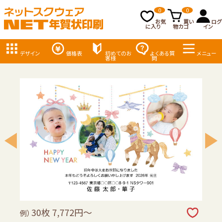
0
0
お気
買い
ログ
に入り
物カゴ
イン
デザイン
価格表
初めてのお
よくある質
メニュー
客様
問
30枚 7,772円～
例）