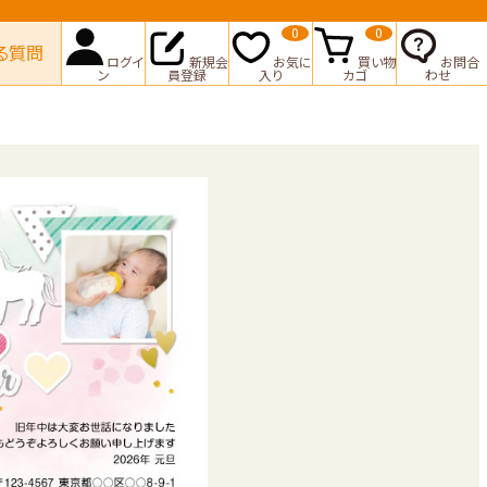
0
0
る質問
ログイ
新規会
お気に
買い物
お問合
ン
員登録
入り
カゴ
わせ