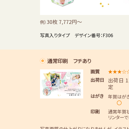
30枚 7,772円～
例）
写真入りタイプ デザイン番号：F306
通常印刷 フチあり
画質
★★★☆
出荷日
出荷日 
定
はがき
年賀はが
〇
印刷
通常年賀
リンターで
写真画質の仕上がりになりませんが、イラス