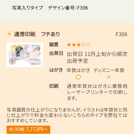
写真入りタイプ デザイン番号：F306
通常印刷 フチあり
F306
画質
★★★☆☆
出荷日
出荷日 11月上旬から順次
出荷予定
はがき
年賀はがき
ディズニー年賀
〇
×
印刷
通常年賀状はがきに業務用
レーザープリンターで印刷し
ます。
写真画質の仕上がりになりませんが、イラストは年賀状と同
じ仕上がりで料金も変わらないこちらのタイプを弊社では
おすすめしています。
30枚 7,772円～
例）