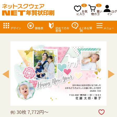
0
0
お気
買い
ログ
に入り
物カゴ
イン
デザイン
価格表
初めてのお
よくある質
メニュー
客様
問
30枚 7,772円～
例）