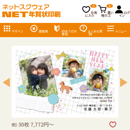
0
0
お気
買い
ログ
に入り
物カゴ
イン
デザイン
価格表
初めてのお
よくある質
メニュー
客様
問
30枚 7,772円～
例）