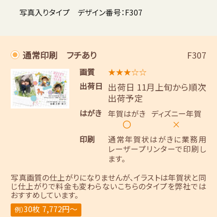
写真入りタイプ デザイン番号：F307
通常印刷 フチあり
F307
画質
★★★☆☆
出荷日
出荷日 11月上旬から順次
出荷予定
はがき
年賀はがき
ディズニー年賀
〇
×
印刷
通常年賀状はがきに業務用
レーザープリンターで印刷し
ます。
写真画質の仕上がりになりませんが、イラストは年賀状と同
じ仕上がりで料金も変わらないこちらのタイプを弊社では
おすすめしています。
30枚 7,772円～
例）