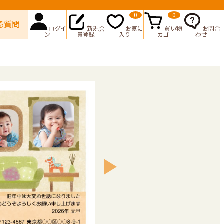
0
0
る質問
ログイ
新規会
お気に
買い物
お問合
ン
員登録
入り
カゴ
わせ