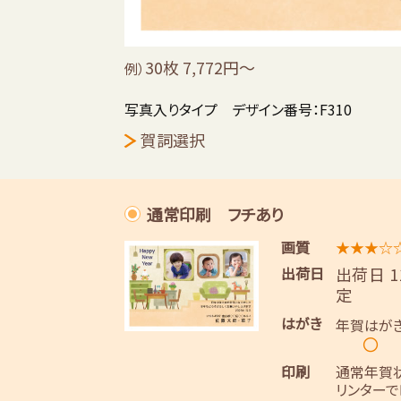
30枚 7,772円～
例）
写真入りタイプ デザイン番号：F310
賀詞選択
通常印刷 フチあり
画質
★★★☆
出荷日
出荷日 
定
はがき
年賀はが
〇
印刷
通常年賀
リンターで