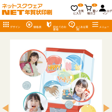
0
0
お気
買い
ログ
に入り
物カゴ
イン
デザイン
価格表
初めてのお
よくある質
メニュー
客様
問