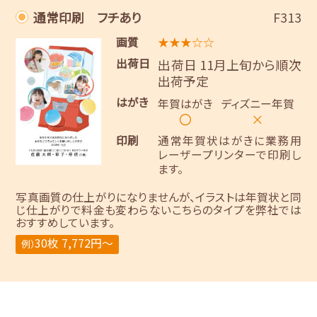
通常印刷 フチあり
F313
画質
★★★☆☆
出荷日
出荷日 11月上旬から順次
出荷予定
はがき
年賀はがき
ディズニー年賀
〇
×
印刷
通常年賀状はがきに業務用
レーザープリンターで印刷し
ます。
写真画質の仕上がりになりませんが、イラストは年賀状と同
じ仕上がりで料金も変わらないこちらのタイプを弊社では
おすすめしています。
30枚 7,772円～
例）