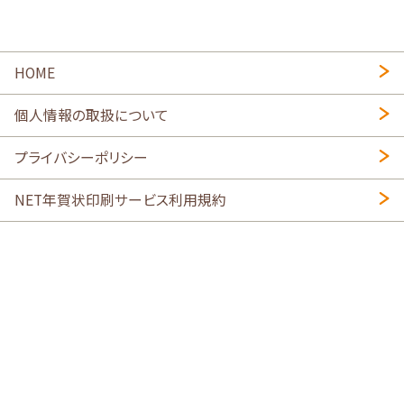
HOME
個人情報の取扱について
プライバシーポリシー
NET年賀状印刷サービス利用規約
特定商取引法に基づく表示
会社概要
2026年午年写真入り年賀状
・
年賀はがき印刷ネットスクウェア
喪中はがき印刷はこちら
寒中見舞い印刷はこちら