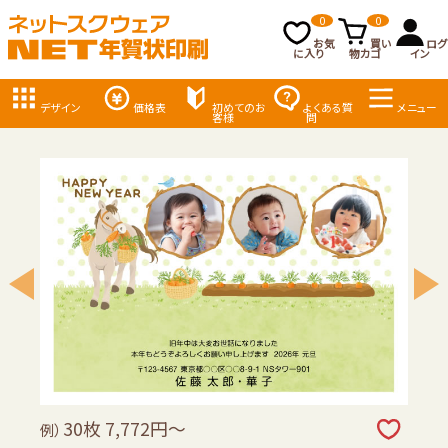
0
0
お気
買い
ログ
に入り
物カゴ
イン
デザイン
価格表
初めてのお
よくある質
メニュー
客様
問
30枚 7,772円～
例）