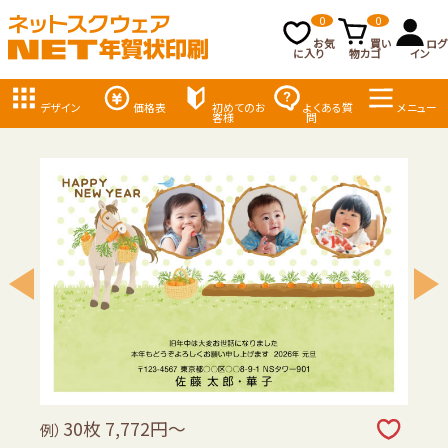
0
0
お気
買い
ログ
に入り
物カゴ
イン
デザイン
価格表
初めてのお
よくある質
メニュー
客様
問
30枚 7,772円～
例）