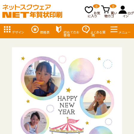
0
0
お気
買い
ログ
に入り
物カゴ
イン
デザイン
価格表
初めてのお
よくある質
メニュー
客様
問