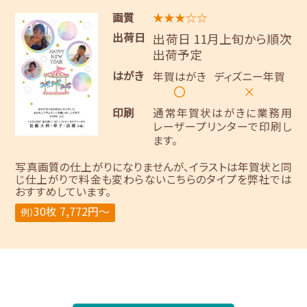
画質
★★★☆☆
出荷日
出荷日 11月上旬から順次
出荷予定
はがき
年賀はがき
ディズニー年賀
〇
×
印刷
通常年賀状はがきに業務用
レーザープリンターで印刷し
ます。
写真画質の仕上がりになりませんが、イラストは年賀状と同
じ仕上がりで料金も変わらないこちらのタイプを弊社では
おすすめしています。
30枚 7,772円～
例）