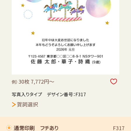
30枚 7,772円～
例）
写真入りタイプ デザイン番号：F317
賀詞選択
通常印刷 フチあり
F317