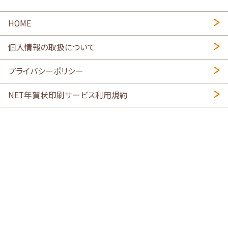
HOME
個人情報の取扱について
プライバシーポリシー
NET年賀状印刷サービス利用規約
特定商取引法に基づく表示
会社概要
2026年午年写真入り年賀状
・
年賀はがき印刷ネットスクウェア
喪中はがき印刷はこちら
寒中見舞い印刷はこちら
Copyright © 2026 SHIMAUMA Print, Inc. All rights reserved.