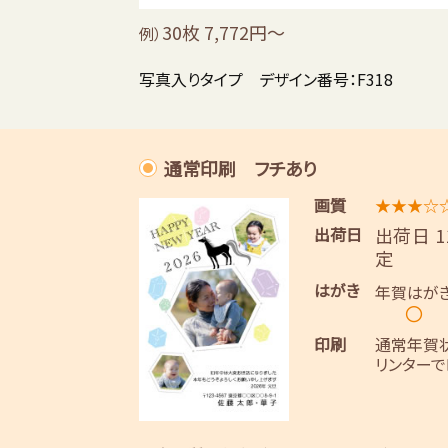
30枚 7,772円～
例）
写真入りタイプ デザイン番号：F318
通常印刷 フチあり
画質
★★★☆
出荷日
出荷日 
定
はがき
年賀はが
〇
印刷
通常年賀
リンターで