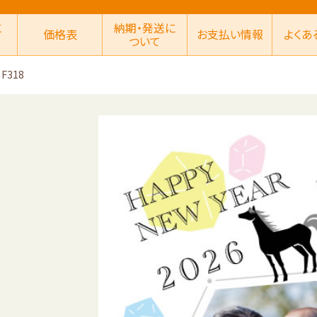
に
納期・発送に
価格表
お支払い情報
よくあ
ついて
F318