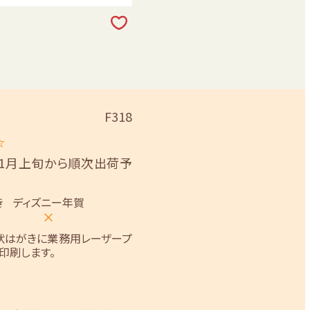
F318
☆
11月上旬から順次出荷予
き
ディズニー年賀
×
状はがきに業務用レーザープ
印刷します。