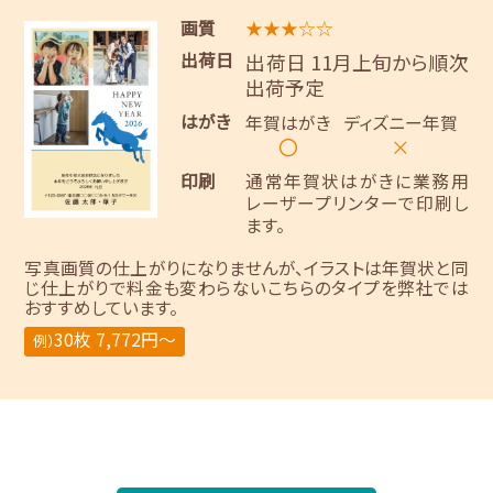
画質
★★★☆☆
出荷日
出荷日 11月上旬から順次
出荷予定
はがき
年賀はがき
ディズニー年賀
〇
×
印刷
通常年賀状はがきに業務用
レーザープリンターで印刷し
ます。
写真画質の仕上がりになりませんが、イラストは年賀状と同
じ仕上がりで料金も変わらないこちらのタイプを弊社では
おすすめしています。
30枚 7,772円～
例）