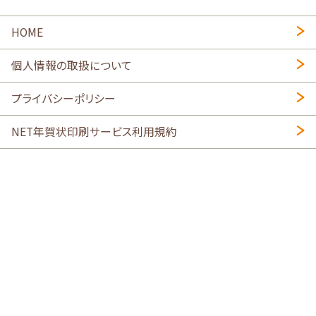
HOME
個人情報の取扱について
プライバシーポリシー
NET年賀状印刷サービス利用規約
特定商取引法に基づく表示
会社概要
2026年午年写真入り年賀状
・
年賀はがき印刷ネットスクウェア
喪中はがき印刷はこちら
寒中見舞い印刷はこちら
Copyright © 2026 SHIMAUMA Print, Inc. All rights reserved.