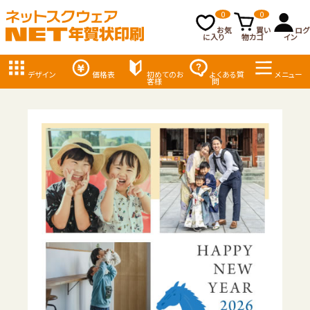
0
0
お気
買い
ログ
に入り
物カゴ
イン
デザイン
価格表
初めてのお
よくある質
メニュー
客様
問