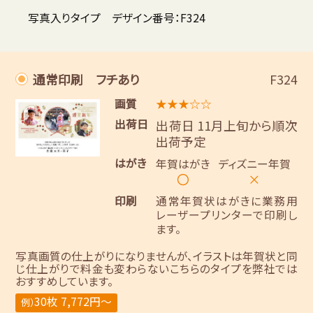
写真入りタイプ デザイン番号：F324
通常印刷 フチあり
F324
画質
★★★☆☆
出荷日
出荷日 11月上旬から順次
出荷予定
はがき
年賀はがき
ディズニー年賀
〇
×
印刷
通常年賀状はがきに業務用
レーザープリンターで印刷し
ます。
写真画質の仕上がりになりませんが、イラストは年賀状と同
じ仕上がりで料金も変わらないこちらのタイプを弊社では
おすすめしています。
30枚 7,772円～
例）