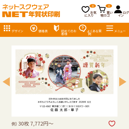
0
0
お気
買い
ログ
に入り
物カゴ
イン
デザイン
価格表
初めてのお
よくある質
メニュー
客様
問
30枚 7,772円～
例）