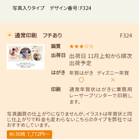
写真入りタイプ デザイン番号：F324
通常印刷 フチあり
F324
画質
★★★☆☆
出荷日
出荷日 11月上旬から順次
出荷予定
はがき
年賀はがき
ディズニー年賀
〇
×
印刷
通常年賀状はがきに業務用
レーザープリンターで印刷し
ます。
写真画質の仕上がりになりませんが、イラストは年賀状と同
じ仕上がりで料金も変わらないこちらのタイプを弊社では
おすすめしています。
30枚 7,772円～
例）