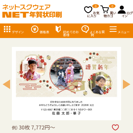
0
0
お気
買い
ログ
に入り
物カゴ
イン
デザイン
価格表
初めてのお
よくある質
メニュー
客様
問
30枚 7,772円～
例）