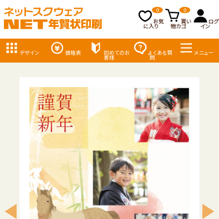
0
0
お気
買い
ログ
に入り
物カゴ
イン
デザイン
価格表
初めてのお
よくある質
メニュー
客様
問