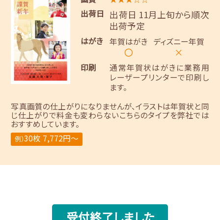
出荷日
出荷日 11月上旬から順次
出荷予定
はがき
年賀はがき
ディズニー年賀
〇
×
印刷
通常年賀状はがきに業務用
レーザープリンターで印刷し
ます。
写真画質の仕上がりになりませんが、イラストは年賀状と同
じ仕上がりで料金も変わらないこちらのタイプを弊社では
おすすめしています。
30枚 7,772円～
例）
受付終了しました