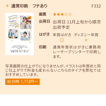
通常印刷 フチあり
F332
画質
★★★☆☆
出荷日
出荷日 11月上旬から順次
出荷予定
はがき
年賀はがき
ディズニー年賀
〇
×
印刷
通常年賀状はがきに業務用
レーザープリンターで印刷し
ます。
写真画質の仕上がりになりませんが、イラストは年賀状と同
じ仕上がりで料金も変わらないこちらのタイプを弊社では
おすすめしています。
30枚 7,772円～
例）