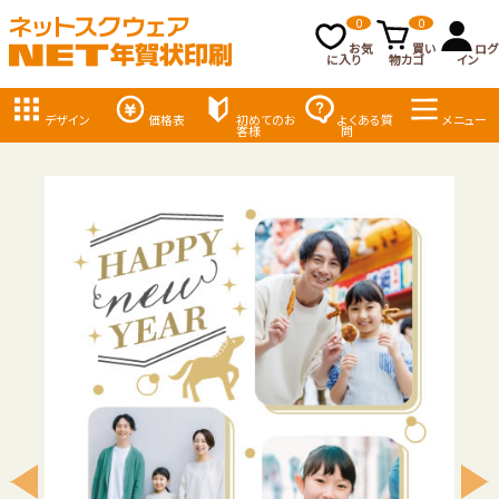
0
0
お気
買い
ログ
に入り
物カゴ
イン
デザイン
価格表
初めてのお
よくある質
メニュー
客様
問