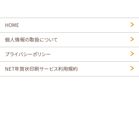
HOME
個人情報の取扱について
プライバシーポリシー
NET年賀状印刷サービス利用規約
特定商取引法に基づく表示
会社概要
2026年午年写真入り年賀状
・
年賀はがき印刷ネットスクウェア
喪中はがき印刷はこちら
寒中見舞い印刷はこちら