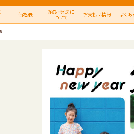
に
納期・発送に
価格表
お支払い情報
よくあ
ついて
6