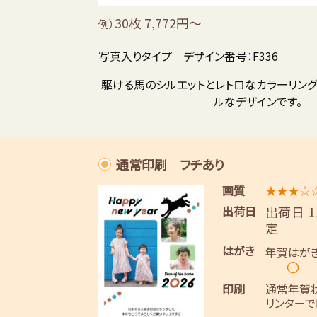
30枚 7,772円～
例）
写真入りタイプ デザイン番号：F336
駆ける馬のシルエットとレトロなカラーリング
ルなデザインです。
通常印刷 フチあり
画質
★★★☆
出荷日
出荷日 
定
はがき
年賀はが
〇
印刷
通常年賀
リンターで