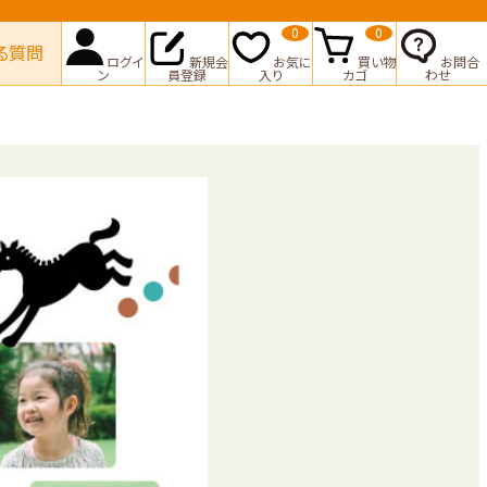
0
0
る質問
ログイ
新規会
お気に
買い物
お問合
ン
員登録
入り
カゴ
わせ