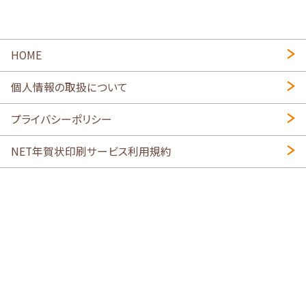
HOME
個人情報の取扱について
プライバシーポリシー
NET年賀状印刷サービス利用規約
特定商取引法に基づく表示
会社概要
2026年午年写真入り年賀状
・
年賀はがき印刷ネットスクウェア
喪中はがき印刷はこちら
寒中見舞い印刷はこちら