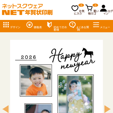
0
0
お気
買い
ログ
に入り
物カゴ
イン
デザイン
価格表
初めてのお
よくある質
メニュー
客様
問