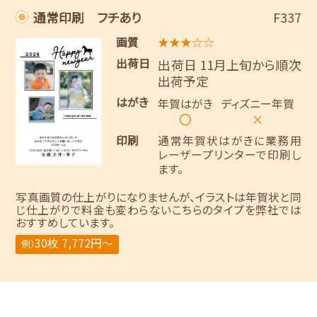
通常印刷 フチあり
F337
画質
★★★☆☆
出荷日
出荷日 11月上旬から順次
出荷予定
はがき
年賀はがき
ディズニー年賀
〇
×
印刷
通常年賀状はがきに業務用
レーザープリンターで印刷し
ます。
写真画質の仕上がりになりませんが、イラストは年賀状と同
じ仕上がりで料金も変わらないこちらのタイプを弊社では
おすすめしています。
30枚 7,772円～
例）