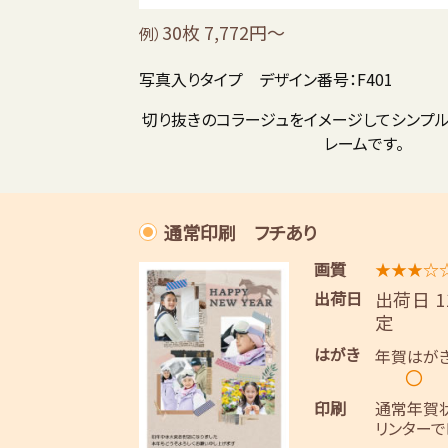
30枚 7,772円～
例）
写真入りタイプ デザイン番号：F401
切り抜きのコラージュをイメージしてシンプ
レームです。
通常印刷 フチあり
画質
★★★☆
出荷日
出荷日 
定
はがき
年賀はが
〇
印刷
通常年賀
リンターで