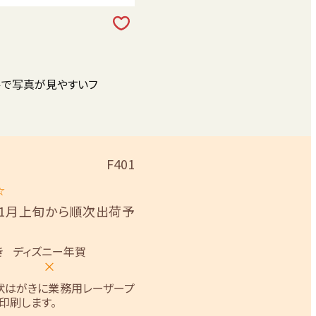
ルで写真が見やすいフ
F401
☆
11月上旬から順次出荷予
き
ディズニー年賀
×
状はがきに業務用レーザープ
印刷します。