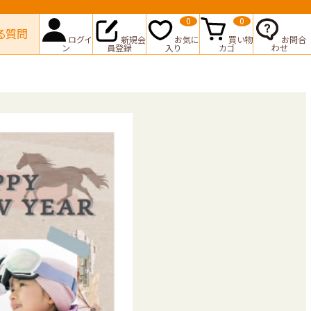
0
0
る質問
ログイ
新規会
お気に
買い物
お問合
ン
員登録
入り
カゴ
わせ