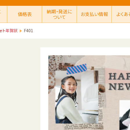
に
納期・発送に
価格表
お支払い情報
よくあ
ついて
ォト年賀状
F401