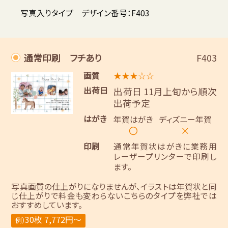
写真入りタイプ デザイン番号：F403
通常印刷 フチあり
F403
画質
★★★☆☆
出荷日
出荷日 11月上旬から順次
出荷予定
はがき
年賀はがき
ディズニー年賀
〇
×
印刷
通常年賀状はがきに業務用
レーザープリンターで印刷し
ます。
写真画質の仕上がりになりませんが、イラストは年賀状と同
じ仕上がりで料金も変わらないこちらのタイプを弊社では
おすすめしています。
30枚 7,772円～
例）