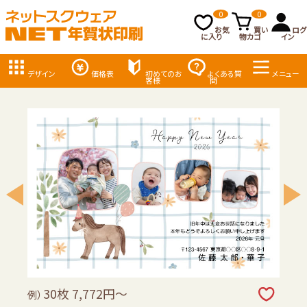
0
0
お気
買い
ログ
に入り
物カゴ
イン
デザイン
価格表
初めてのお
よくある質
メニュー
客様
問
30枚 7,772円～
例）