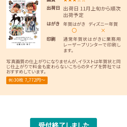
出荷日
出荷日 11月上旬から順次
出荷予定
はがき
年賀はがき
ディズニー年賀
〇
×
印刷
通常年賀状はがきに業務用
レーザープリンターで印刷し
ます。
写真画質の仕上がりになりませんが、イラストは年賀状と同
じ仕上がりで料金も変わらないこちらのタイプを弊社では
おすすめしています。
30枚 7,772円～
例）
受付終了しました