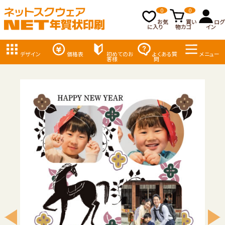
0
0
お気
買い
ログ
に入り
物カゴ
イン
デザイン
価格表
初めてのお
よくある質
メニュー
客様
問