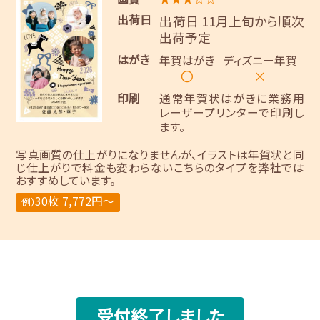
出荷日
出荷日 11月上旬から順次
出荷予定
はがき
年賀はがき
ディズニー年賀
〇
×
印刷
通常年賀状はがきに業務用
レーザープリンターで印刷し
ます。
写真画質の仕上がりになりませんが、イラストは年賀状と同
じ仕上がりで料金も変わらないこちらのタイプを弊社では
おすすめしています。
30枚 7,772円～
例）
受付終了しました