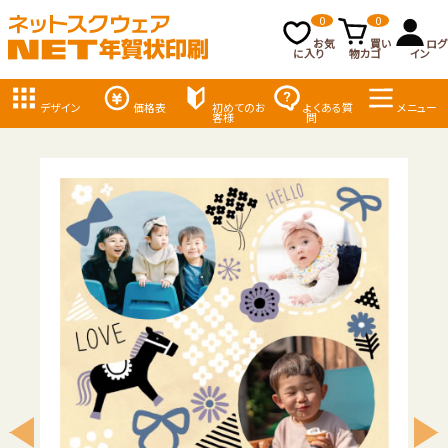
0
0
お気
買い
ログ
に入り
物カゴ
イン
デザイン
価格表
初めてのお
よくある質
メニュー
客様
問