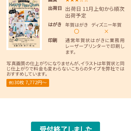
出荷日
出荷日 11月上旬から順次
出荷予定
はがき
年賀はがき
ディズニー年賀
〇
×
印刷
通常年賀状はがきに業務用
レーザープリンターで印刷し
ます。
写真画質の仕上がりになりませんが、イラストは年賀状と同
じ仕上がりで料金も変わらないこちらのタイプを弊社では
おすすめしています。
30枚 7,772円～
例）
受付終了しました