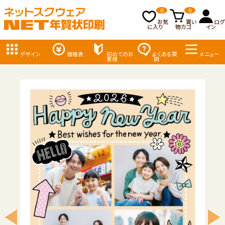
0
0
お気
買い
ログ
に入り
物カゴ
イン
デザイン
価格表
初めてのお
よくある質
メニュー
客様
問