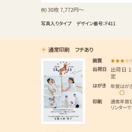
30枚 7,772円～
例）
写真入りタイプ デザイン番号：F411
通常印刷 フチあり
画質
★★★☆
出荷日
出荷日 
定
はがき
年賀はが
〇
印刷
通常年賀
リンターで