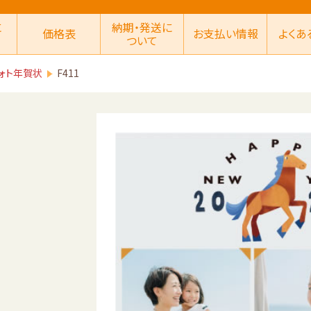
に
納期・発送に
価格表
お支払い情報
よくあ
ついて
ォト年賀状
F411