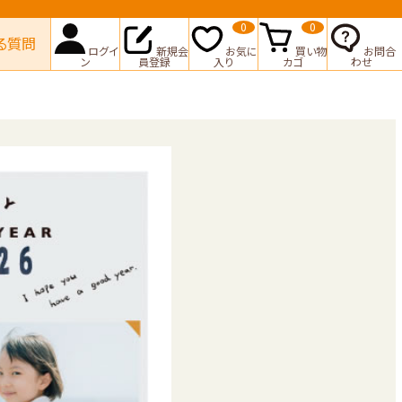
0
0
る質問
ログイ
新規会
お気に
買い物
お問合
ン
員登録
入り
カゴ
わせ