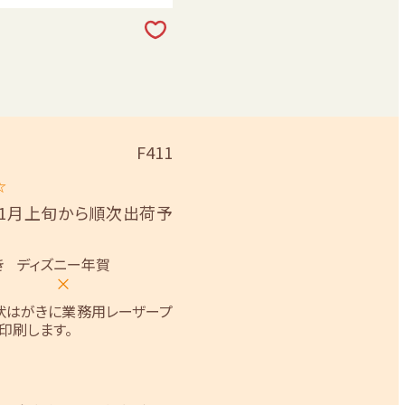
F411
☆
11月上旬から順次出荷予
き
ディズニー年賀
×
状はがきに業務用レーザープ
印刷します。