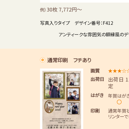
30枚 7,772円～
例）
写真入りタイプ デザイン番号：F412
アンティークな雰囲気の額縁風のデ
通常印刷 フチあり
画質
★★★☆
出荷日
出荷日 
定
はがき
年賀はが
〇
印刷
通常年賀
リンターで