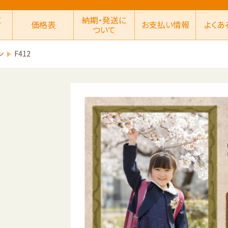
に
納期・発送に
価格表
お支払い情報
よくあ
ついて
ン
F412