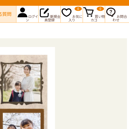
0
0
る質問
ログイ
新規会
お気に
買い物
お問合
ン
員登録
入り
カゴ
わせ