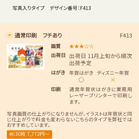
写真入りタイプ デザイン番号：F413
通常印刷 フチあり
F413
画質
★★★☆☆
出荷日
出荷日 11月上旬から順次
出荷予定
はがき
年賀はがき
ディズニー年賀
〇
×
印刷
通常年賀状はがきに業務用
レーザープリンターで印刷し
ます。
写真画質の仕上がりになりませんが、イラストは年賀状と同
じ仕上がりで料金も変わらないこちらのタイプを弊社では
おすすめしています。
30枚 7,772円～
例）