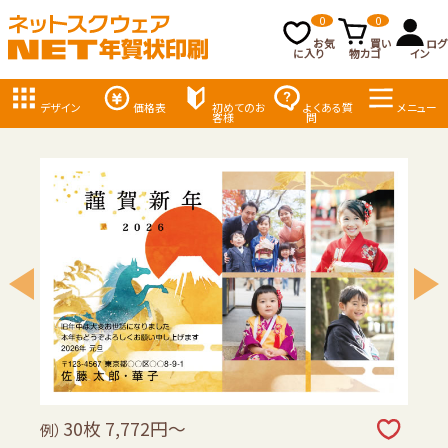
0
0
お気
買い
ログ
に入り
物カゴ
イン
デザイン
価格表
初めてのお
よくある質
メニュー
客様
問
30枚 7,772円～
例）