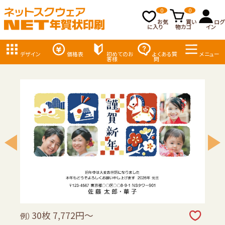
0
0
お気
買い
ログ
に入り
物カゴ
イン
デザイン
価格表
初めてのお
よくある質
メニュー
客様
問
30枚 7,772円～
例）