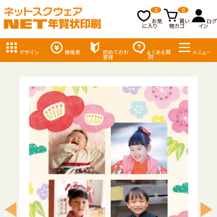
0
0
お気
買い
ログ
に入り
物カゴ
イン
デザイン
価格表
初めてのお
よくある質
メニュー
客様
問