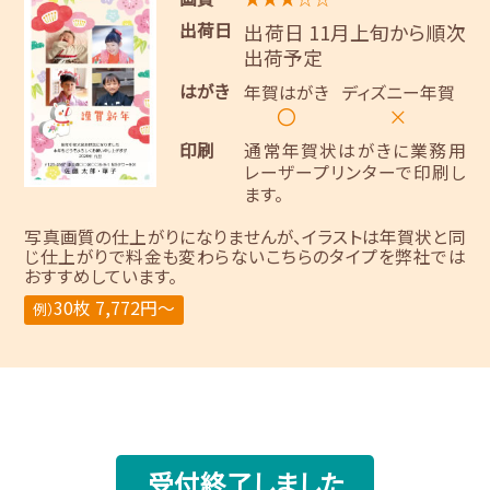
出荷日
出荷日 11月上旬から順次
出荷予定
はがき
年賀はがき
ディズニー年賀
〇
×
印刷
通常年賀状はがきに業務用
レーザープリンターで印刷し
ます。
写真画質の仕上がりになりませんが、イラストは年賀状と同
じ仕上がりで料金も変わらないこちらのタイプを弊社では
おすすめしています。
30枚 7,772円～
例）
受付終了しました