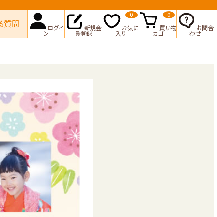
0
0
る質問
ログイ
新規会
お気に
買い物
お問合
ン
員登録
入り
カゴ
わせ