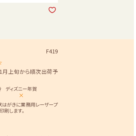
F419
☆
11月上旬から順次出荷予
き
ディズニー年賀
×
状はがきに業務用レーザープ
印刷します。