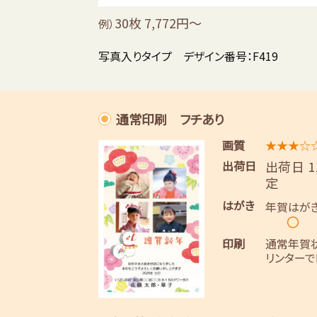
30枚 7,772円～
例）
写真入りタイプ デザイン番号：F419
通常印刷 フチあり
画質
★★★☆
出荷日
出荷日 
定
はがき
年賀はが
〇
印刷
通常年賀
リンターで