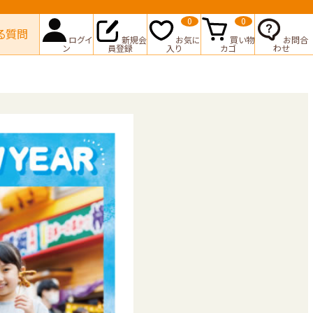
0
0
る質問
ログイ
新規会
お気に
買い物
お問合
ン
員登録
入り
カゴ
わせ