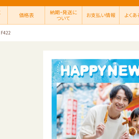
に
納期・発送に
価格表
お支払い情報
よくあ
ついて
F422