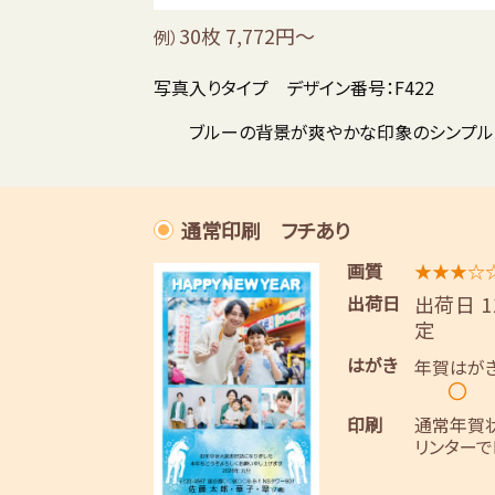
30枚 7,772円～
例）
写真入りタイプ デザイン番号：F422
ブルーの背景が爽やかな印象のシンプル
通常印刷 フチあり
画質
★★★☆
出荷日
出荷日 
定
はがき
年賀はが
〇
印刷
通常年賀
リンターで