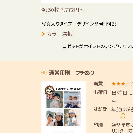
30枚 7,772円～
例）
写真入りタイプ デザイン番号：F425
カラー選択
ロゼットがポイントのシンプルなフ
通常印刷 フチあり
画質
★★★☆
出荷日
出荷日 
定
はがき
年賀はが
〇
印刷
通常年賀
リンターで