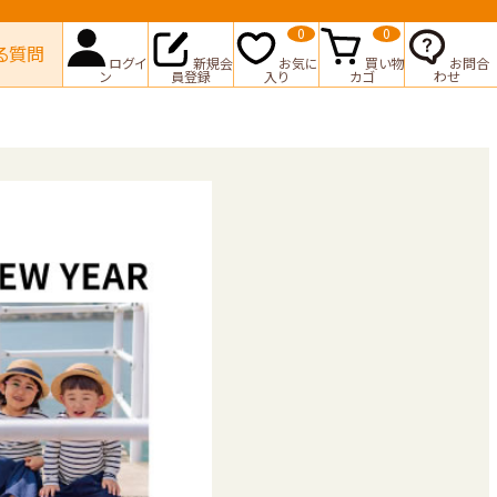
0
0
る質問
ログイ
新規会
お気に
買い物
お問合
ン
員登録
入り
カゴ
わせ