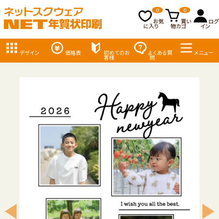
0
0
お気
買い
ログ
に入り
物カゴ
イン
デザイン
価格表
初めてのお
よくある質
メニュー
客様
問