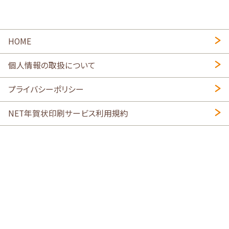
HOME
個人情報の取扱について
プライバシーポリシー
NET年賀状印刷サービス利用規約
特定商取引法に基づく表示
会社概要
2026年午年写真入り年賀状
・
年賀はがき印刷ネットスクウェア
喪中はがき印刷はこちら
寒中見舞い印刷はこちら