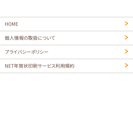
HOME
個人情報の取扱について
プライバシーポリシー
NET年賀状印刷サービス利用規約
特定商取引法に基づく表示
会社概要
2026年午年写真入り年賀状
・
年賀はがき印刷ネットスクウェア
喪中はがき印刷はこちら
寒中見舞い印刷はこちら