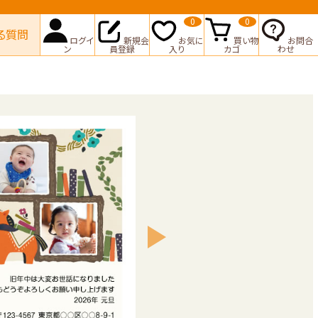
0
0
る質問
ログイ
新規会
お気に
買い物
お問合
ン
員登録
入り
カゴ
わせ