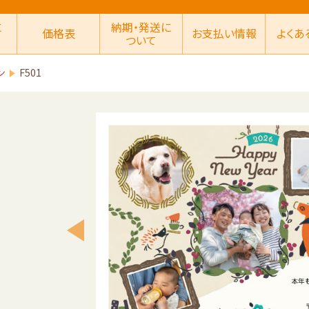
に
納期・発送に
価格表
お支払い情報
よくあ
ついて
ン
F501