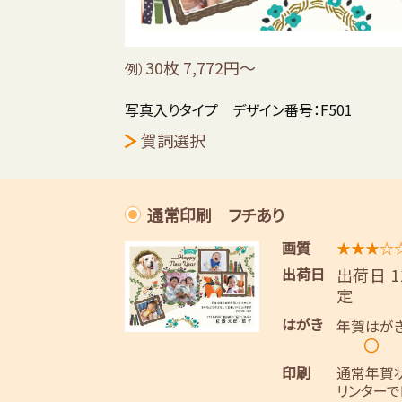
30枚 7,772円～
例）
写真入りタイプ デザイン番号：F501
賀詞選択
通常印刷 フチあり
画質
★★★☆
出荷日
出荷日 
定
はがき
年賀はが
〇
印刷
通常年賀
リンターで