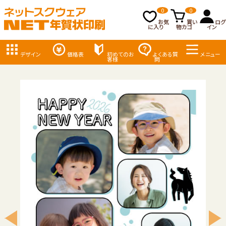
0
0
お気
買い
ログ
に入り
物カゴ
イン
デザイン
価格表
初めてのお
よくある質
メニュー
客様
問