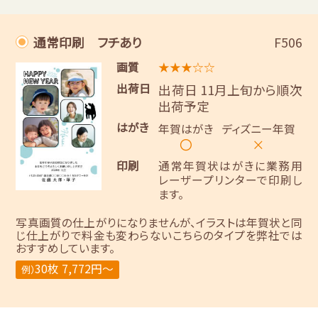
通常印刷 フチあり
F506
画質
★★★☆☆
出荷日
出荷日 11月上旬から順次
出荷予定
はがき
年賀はがき
ディズニー年賀
〇
×
印刷
通常年賀状はがきに業務用
レーザープリンターで印刷し
ます。
写真画質の仕上がりになりませんが、イラストは年賀状と同
じ仕上がりで料金も変わらないこちらのタイプを弊社では
おすすめしています。
30枚 7,772円～
例）