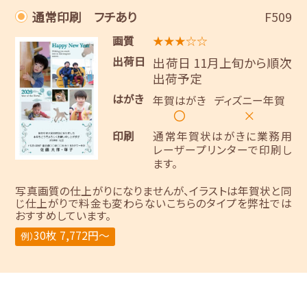
通常印刷 フチあり
F509
画質
★★★☆☆
出荷日
出荷日 11月上旬から順次
出荷予定
はがき
年賀はがき
ディズニー年賀
〇
×
印刷
通常年賀状はがきに業務用
レーザープリンターで印刷し
ます。
写真画質の仕上がりになりませんが、イラストは年賀状と同
じ仕上がりで料金も変わらないこちらのタイプを弊社では
おすすめしています。
30枚 7,772円～
例）