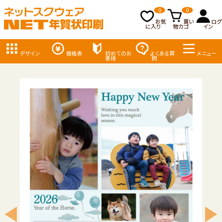
0
0
お気
買い
ログ
に入り
物カゴ
イン
デザイン
価格表
初めてのお
よくある質
メニュー
客様
問