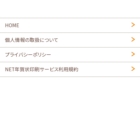
HOME
個人情報の取扱について
プライバシーポリシー
NET年賀状印刷サービス利用規約
特定商取引法に基づく表示
会社概要
2026年午年写真入り年賀状
・
年賀はがき印刷ネットスクウェア
喪中はがき印刷はこちら
寒中見舞い印刷はこちら