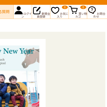
0
0
る質問
ログイ
新規会
お気に
買い物
お問合
ン
員登録
入り
カゴ
わせ