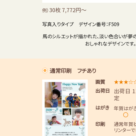
30枚 7,772円～
例）
写真入りタイプ デザイン番号：F509
馬のシルエットが描かれた、淡い色合いが夢
おしゃれなデザインです。
通常印刷 フチあり
画質
★★★☆
出荷日
出荷日 
定
はがき
年賀はが
〇
印刷
通常年賀
リンターで