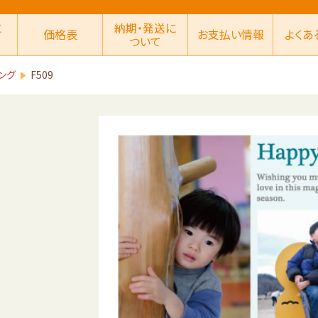
に
納期・発送に
価格表
お支払い情報
よくあ
ついて
ング
F509