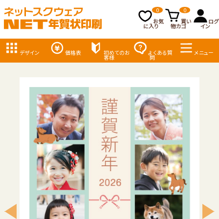
0
0
お気
買い
ログ
に入り
物カゴ
イン
デザイン
価格表
初めてのお
よくある質
メニュー
客様
問