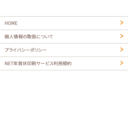
HOME
個人情報の取扱について
プライバシーポリシー
NET年賀状印刷サービス利用規約
特定商取引法に基づく表示
会社概要
2026年午年写真入り年賀状
・
年賀はがき印刷ネットスクウェア
喪中はがき印刷はこちら
寒中見舞い印刷はこちら