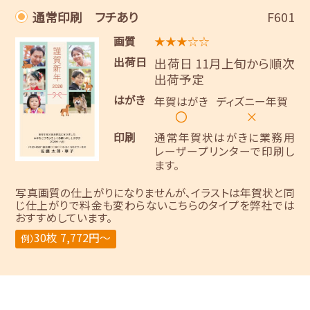
通常印刷 フチあり
F601
画質
★★★☆☆
出荷日
出荷日 11月上旬から順次
出荷予定
はがき
年賀はがき
ディズニー年賀
〇
×
印刷
通常年賀状はがきに業務用
レーザープリンターで印刷し
ます。
写真画質の仕上がりになりませんが、イラストは年賀状と同
じ仕上がりで料金も変わらないこちらのタイプを弊社では
おすすめしています。
30枚 7,772円～
例）